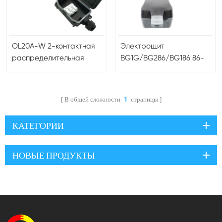
OL20A-W 2-контактная
Электрощит
распределительная
BG1G/BG286/BG186 86-
коробка для кабелей
го типа IP66 для
PG9 IP68 250 В
наружного
переменного тока 45 А
использования,
В общей сложности
страницы
1
для промышленного и
водонепроницаемый,
наружного применения
для розеток и
КАТЕГОРИИ
выключателей.
НОВЫЕ ПРОДУКТЫ