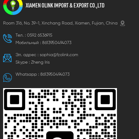
XIAMEN OLINK IMPORT & EXPORT CO.,LTD
Room 316, No. 39-1, Xinchang Road, Xiamen, Fujian, China
Тел. :
0592 6536915
Мобильный :
8613950494073
Эл. адрес :
sophia@fzolink.com
Skype :
Zheng lris
Whatsapp :
8613950494073