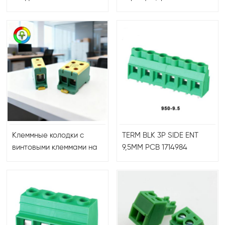
терминальной колодки
алюминиевая
СМД ПКБ пути
многоканальная
винтовая клеммная
колодка на DIN-рейку
220 А постоянного тока
Клеммные колодки с
TERM BLK 3P SIDE ENT
винтовыми клеммами на
9,5MM PCB 1714984
DIN-рейку,
сертифицированные для
автомобильного
применения на 600 В —
различные номиналы
тока (60 А, 80 А, 200 А,