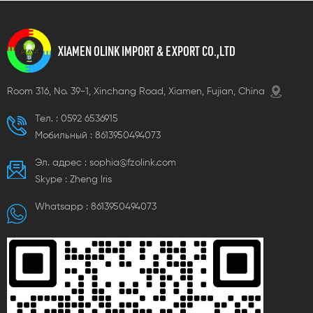
XIAMEN OLINK IMPORT & EXPORT CO.,LTD
Room 316, No. 39-1, Xinchang Road, Xiamen, Fujian, China
Тел. :
0592 6536915
Мобильный :
8613950494073
Эл. адрес :
sophia@fzolink.com
Skype :
Zheng lris
Whatsapp :
8613950494073