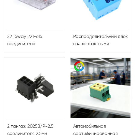
221 5way 221-615
Распределительный блок
соединители
с 4-контактными
электрических проводов
параллельными
рычаги новые разъемы
клеммами и шагом 5,15
проводников клеммной
мм 3273246
колодки
2 тангаж 2025В/Р-2.5
Автомобильная
соединителя 2.5мм
сертифицированная