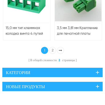
250 А), многоканальные
15,0 мм тип клеммная
3,5 мм 3,81 мм Крепление
колодка винта 4 путей
для печатной платы
тангажа 600в
освещения 4-контактная
высоковольтная
вилка в клеммной
1
2
колодке
В общей сложности
страницы
2
КАТЕГОРИИ
НОВЫЕ ПРОДУКТЫ