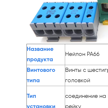
Название
Нейлон PA66
продукта
Винтового
Винты с шести
типа
головкой
Тип
соединение на 
установки
рейку