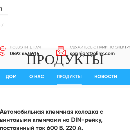
D
 /
ПОЗВОНИТЕ НАМ
СВЯЖИТЕСЬ С НАМИ ПО ЭЛЕКТР
ПРОДУКТЫ
0592 6536915
sophia@fzolink.com
Дом
/
Терминалы
/
Клеммная Колодка С Барьером
/
ДОМ
О НАС
ПРОДУКТЫ
НОВОСТИ
еммами На DIN-Рейку, Постоянный Ток 600 В, 220 А, Алюминиевые
Автомобильная клеммная колодка с
винтовыми клеммами на DIN-рейку,
постоянный ток 600 В, 220 А,