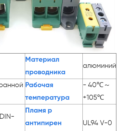
Материал
алюминий
проводника
гранной
Рабочая
- 40℃～
температура
+105℃
Пламя р
DIN-
антипирен
UL94 V-0