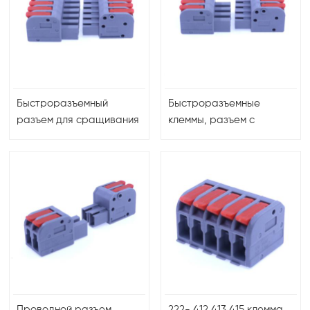
Быстроразъемный
Быстроразъемные
разъем для сращивания
клеммы, разъем с
электрических
расстоянием 5,5 мм,
проводов, гайка рычага
обжимной рычаг,
проводника, компактный
клеммная колодка для
клеммный блок, разъем с
силовых приложений,
фиксатором рычага
вставная конструкция
Проводной разъем
222- 412 413 415 клемма