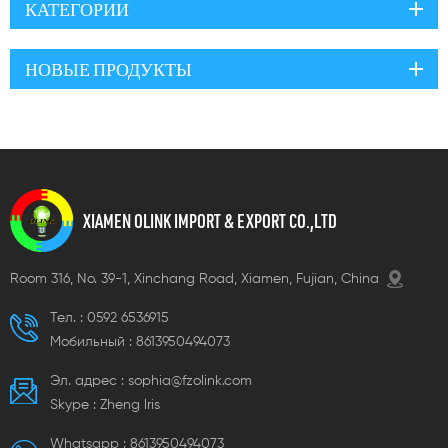
КАТЕГОРИИ
установка без пайки
НОВЫЕ ПРОДУКТЫ
XIAMEN OLINK IMPORT & EXPORT CO.,LTD
Room 316, No. 39-1, Xinchang Road, Xiamen, Fujian, China
Тел. :
0592 6536915
Мобильный :
8613950494073
Эл. адрес :
sophia@fzolink.com
Skype :
Zheng lris
Whatsapp :
8613950494073