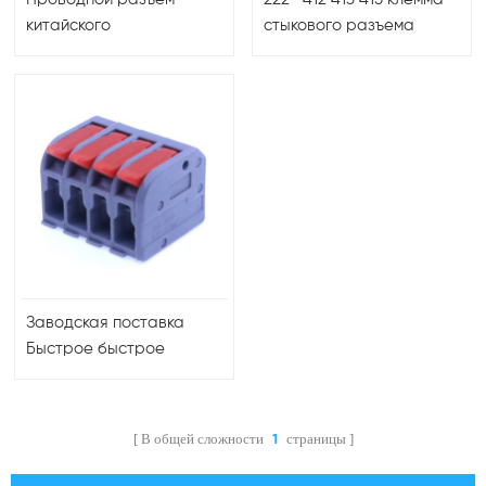
китайского
стыкового разъема
производителя,
быстроразъемные
многополюсный
разъемы с рычажной
клеммный блок со
контргайкой
светодиодной
подсветкой, двухрядный
разъем питания 222
Заводская поставка
Быстрое быстрое
подключение 222-
проводной разъем
Соединительный
В общей сложности
страницы
1
кабельный разъем с
рычагом Простая