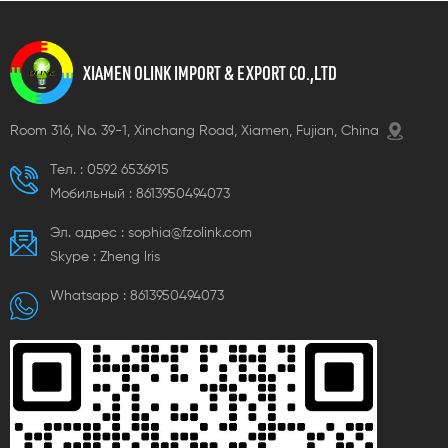
XIAMEN OLINK IMPORT & EXPORT CO.,LTD
Room 316, No. 39-1, Xinchang Road, Xiamen, Fujian, China
Тел. :
0592 6536915
Мобильный :
8613950494073
Эл. адрес :
sophia@fzolink.com
Skype :
Zheng lris
Whatsapp :
8613950494073