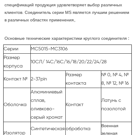
спецификаций продукция удовлетворяет выбор различных
клиентов. Соединитель серии MS является лучшим решением
в различных областях применения。
Основные технические характеристики круглого соединителя
:
Серии
МС5015-МС3106
Размер
10СЛ/ 14С/16С/16/18/20/22/24/28
корпуса
Размер
№ 0, № 4, №
Контакт №
2-37pin
контакта
8, № 12, № 16
Алюминиевый
сплав,
Латунь с
Оболочка
Контакт
оливково-
позолотой
серый хромат
Военная
Синтетическая
обработка
Изолятор
зеленая