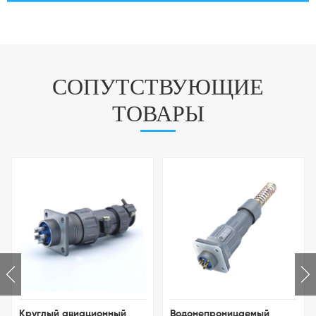
СОПУТСТВУЮЩИЕ
ТОВАРЫ
руглый авиационный
Водонепроницаемый
Водо