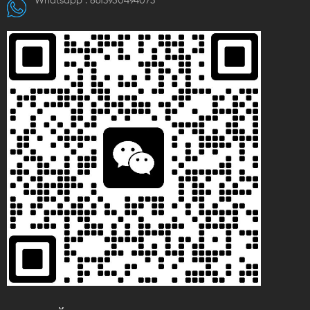
Whatsapp :
8613950494073