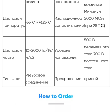
резина
поверхности
гальваника
Минимум
Диапазон
Изоляционное
5000 МОм
-55°С ~ +125°С
°
C)
температур
сопротивление
(при 25
500 В
переменного
Диапазон
10-2000 Гц/147
Уровень
тока 700 В
частот
м/с2
напряжения
постоянного
тока
Резьбовое
Тип вязки
Прекращение
припой
соединение