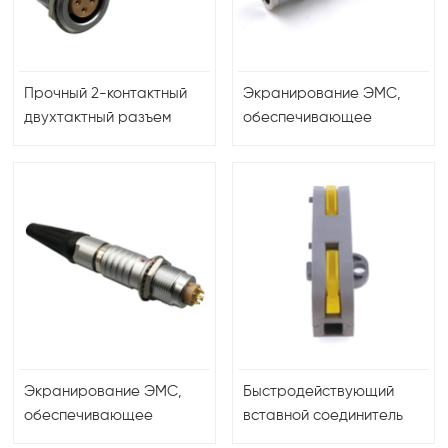
Прочный 2-контактный
Экранирование ЭМС,
двухтактный разъем
обеспечивающее
«папа» и «мама» для
целостность сигнала в
медицинских приборов,
медицинском
высококачественный
оборудовании.
двухтактный круглый
Водонепроницаемый
разъем
двухтактный разъем
Lemos.
Экранирование ЭМС,
Быстродействующий
обеспечивающее
вставной соединитель
целостность сигнала в
многоразового