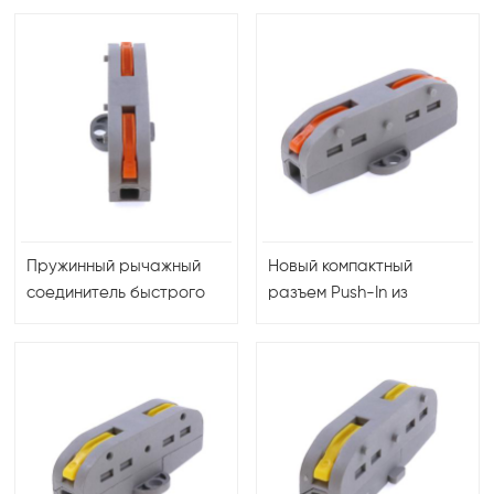
медицинском
использования «1 в 1» с
оборудовании.
рычагом для быстрого и
Водонепроницаемый
надежного соединения в
двухтактный разъем
системах
Lemos.
электропроводки
Пружинный рычажный
Новый компактный
соединитель быстрого
разъем Push-In из
сращивания 32 А/450 В
высококачественного
для быстрого и
поликарбоната и
безопасного
нейлона для надежного
подключения в
и долговечного
промышленных и
электрического
коммерческих целях
соединения