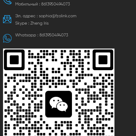
Мобильный :
8613950494073
Эл. адрес :
sophia@fzolink.com
Skype :
Zheng lris
Whatsapp :
8613950494073