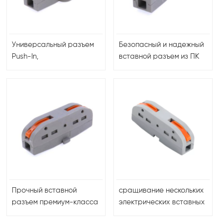
Универсальный разъем
Безопасный и надежный
Push-In,
вставной разъем из ПК
предназначенный для
для быстрого и простого
простоты подключения и
подключения проводов в
обеспечения
различных отраслях
безопасности
промышленности
соединений в
строительстве,
промышленности и
автомобилестроении.
Прочный вставной
сращивание нескольких
разъем премиум-класса
электрических вставных
из нейлона и
проводных разъемов 32