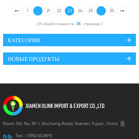
...
23
...
1
21
22
24
25
35
В общей сложности
страницы
35
КАТЕГОРИИ
НОВЫЕ ПРОДУКТЫ
XIAMEN OLINK IMPORT & EXPORT CO.,LTD
Room 316, No. 39-1, Xinchang Road, Xiamen, Fujian, China
Тел. :
0592 6536915