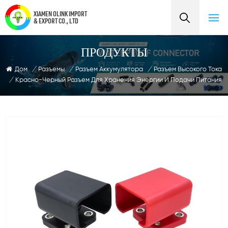
XIAMEN OLINK IMPORT
& EXPORT CO., LTD
ПРОДУКТЫ
Дом
/
Разъемы
/
Разъем Аккумулятора
/
Разъем Высокого Тока
/
Красно-Черный Разъем Для Хранения Энергии И Подачи Питания