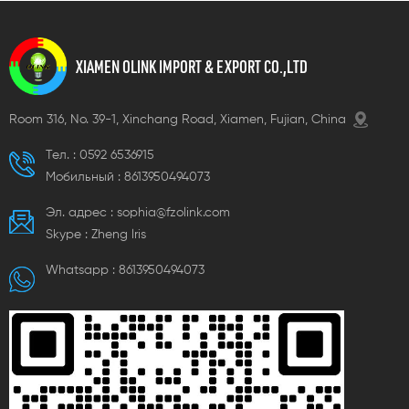
XIAMEN OLINK IMPORT & EXPORT CO.,LTD
Room 316, No. 39-1, Xinchang Road, Xiamen, Fujian, China
Тел. :
0592 6536915
Мобильный :
8613950494073
Эл. адрес :
sophia@fzolink.com
Skype :
Zheng lris
Whatsapp :
8613950494073