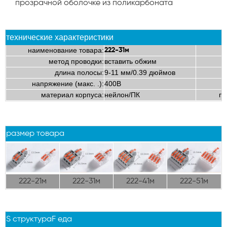
прозрачной оболочке из поликарбоната
технические характеристики
наименование товара:
222-31м
метод проводки:
вставить обжим
длина полосы:
9-11 мм/0.39 дюймов
напряжение (макс. .):
400В
материал корпуса:
нейлон/ПК
пр
размер товара
222-21м
222-31м
222-41м
222-51м
S
структура
F
еда