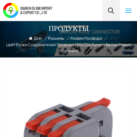
XIAMEN OLINK IMPORT
& EXPORT CO., LTD
ПРОДУКТЫ
Дом
/
Разъемы
/
Разъем Провода
/
Цвет Ручки Соединителей Провода 250V32A Рычага Весны Можно
Подгонять