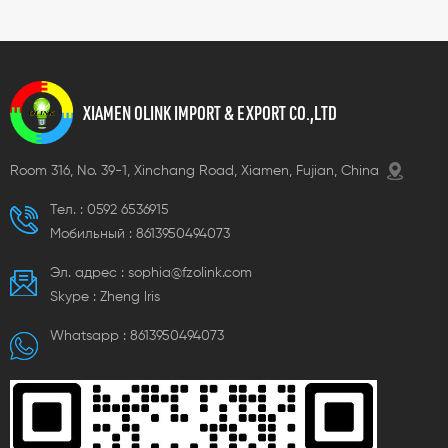
поставок, короткими сроками
рукоятки можно настроить.
доставки и выгодными
ценами.
XIAMEN OLINK IMPORT & EXPORT CO.,LTD
Room 316, No. 39-1, Xinchang Road, Xiamen, Fujian, China
Тел. :
0592 6536915
Мобильный :
8613950494073
Эл. адрес :
sophia@fzolink.com
Skype :
Zheng lris
Whatsapp :
8613950494073