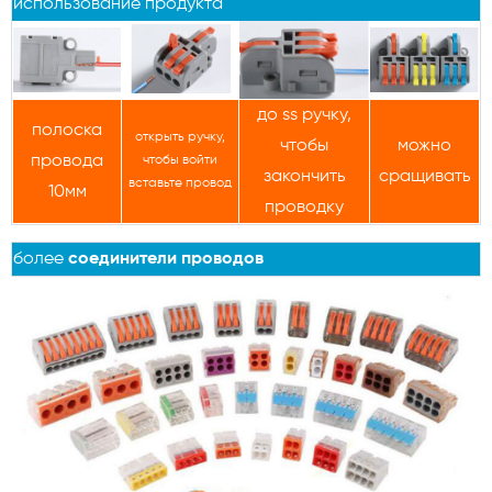
использование продукта
до
ss ручку,
полоска
открыть ручку,
чтобы
можно
провода
чтобы войти
закончить
сращивать
вставьте провод
10мм
проводку
более
соединители проводов