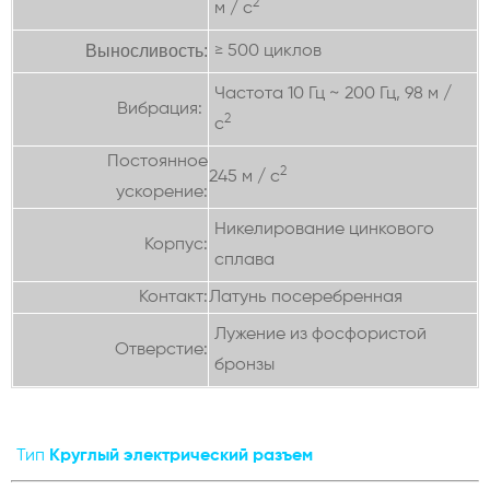
2
м / с
Выносливость:
≥ 500 циклов
Частота 10 Гц ~ 200 Гц, 98 м /
Вибрация:
2
с
Постоянное
2
245 м / с
ускорение:
Никелирование цинкового
Корпус:
сплава
Контакт:
Латунь посеребренная
Лужение из фосфористой
Отверстие:
бронзы
Тип
Круглый электрический разъем