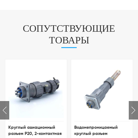
СОПУТСТВУЮЩИЕ
ТОВАРЫ
онный
Водонепроницаемый
Разъем XS12 Micro J
нтактная
круглый разъем
Водонепроницаемы