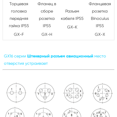
Торцевая
Фланец в
Фланцевая
головка
сборе
Разъем
розетка
передняя
розетка
кабеля IP55
Binocuius
гайка IP55
IP55
IP55
GX-K
GX-F
GX-H
GX-X
GX16 серии
Штекерный разъем авиационный
место
отверстия устраивает