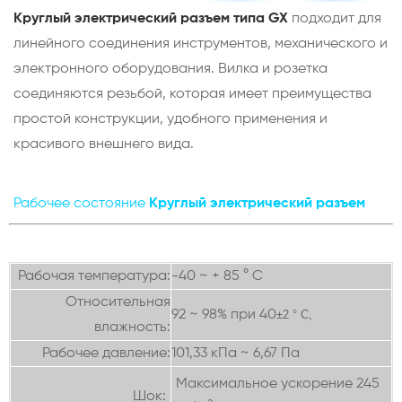
Круглый электрический разъем типа GX
подходит для
линейного соединения инструментов, механического и
электронного оборудования. Вилка и розетка
соединяются резьбой, которая имеет преимущества
простой конструкции, удобного применения и
красивого внешнего вида.
Рабочее состояние
Круглый электрический разъем
Рабочая температура:
-40 ~ + 85 ° С
Относительная
92 ~ 98% при 40
±2
° С,
влажность:
Рабочее давление:
101,33 кПа ~ 6,67 Па
Максимальное ускорение 245
Шок: