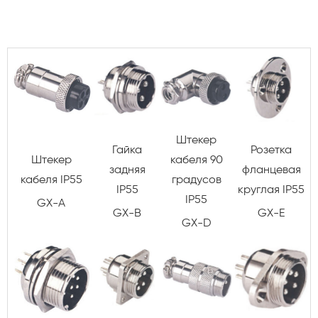
Штекер
Гайка
Розетка
Штекер
кабеля 90
задняя
фланцевая
кабеля IP55
градусов
IP55
круглая IP55
IP55
GX-A
GX-B
GX-E
GX-D